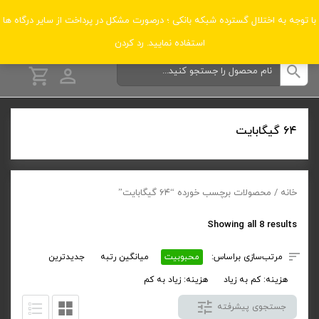
دسته‌بندی‌ها
با توجه به اختلال گسترده شبکه بانکی ؛ درصورت مشکل در پرداخت از سایر درگاه ها
استفاده نمایید.
رد کردن
۶۴ گیگابایت
خانه
/ محصولات برچسب خورده “۶۴ گیگابایت”
Sorted
Showing all 8 results
by
مرتب‌سازی براساس:
محبوبیت
میانگین رتبه
جدیدترین
popularity
هزینه: کم به زیاد
هزینه: زیاد به کم
جستجوی پیشرفته