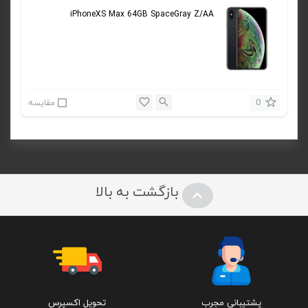
iPhoneXS Max 64GB SpaceGray Z/AA
0
مقایسه
بازگشت به بالا
پشتیبانی مجرب
تحویل اکسپرس