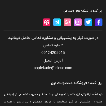
وزن :
اپل کده در شبکه های اجتماعی
۶٫۱۴ ounces (174 grams)
در صورت نیاز به پشتیبانی و مشاوره تماس حاصل فرمائید.
نمایشگر:
شماره تماس:
09124205915
آدرس ایمیل:
۵٫۸
اینچ
applekade@icloud.com
Super Retina HD display
۲۴۳۶-by-1125-pixel resolution at 458 ppi
اپل کده ؛ فروشگاه محصولات اپل
True Tone display
فروشگاه اینترنتی اپل کده با تجربه ای چند ساله و کادری متخصص در زمینه ی
Wide color display (P3)
مشاوره ؛ پشتیبانی در کنار شماست تا خریدی مطمئن و بی دردسر را بصورت
۳D Touch