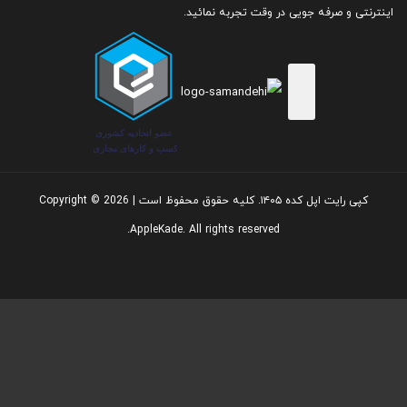
اینترنتی و صرفه جویی در وقت تجربه نمائید.
۶۲۵ nits max brightness
مقاومت در برابر آب – گرد و غب
ار :
Rated IP67 (maximum depth of 1 meter up to 30 minutes) under
کپی رایت اپل کده ۱۴۰۵. کلیه حقوق محفوظ است | Copyright © 2026
IEC standard 60529
AppleKade. All rights reserved.
چیپ پردازنده :
A11 Bionic chip
Neural Engine