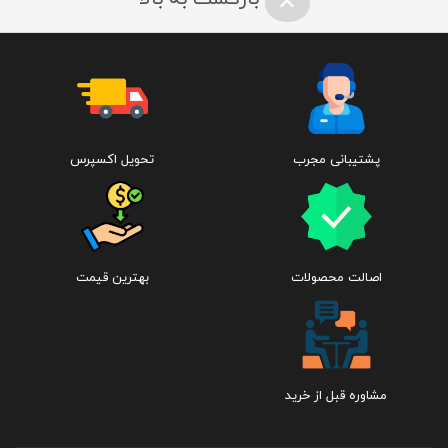
کنند و یا پس زمینه سوژه را حذف و یا سیاه کنند!
اندازه :‌
طول
۵٫۶۵ inches (143.6 mm)
پشتیبانی مجرب
تحویل اکسپرس
عرض
۲٫۷۹ inches (70.9 mm)
اصالت محصولات
بهترین قیمت
عمق
۰٫۳۰ inch (7.7 mm)
مشاوره قبل از خرید