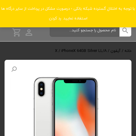
دسته‌بندی‌ها
با توجه به اختلال گسترده شبکه بانکی ؛ درصورت مشکل در پرداخت از سایر درگاه ها
استفاده نمایید.
رد کردن
خانه
/
آیفون
/
/ iPhoneX 64GB Silver LL/A
X