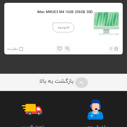
iMac MWUE3 M4 16GB 256GB SSD
0
مقایسه
بازگشت به بالا
پشتیبانی مجرب
تحویل اکسپرس