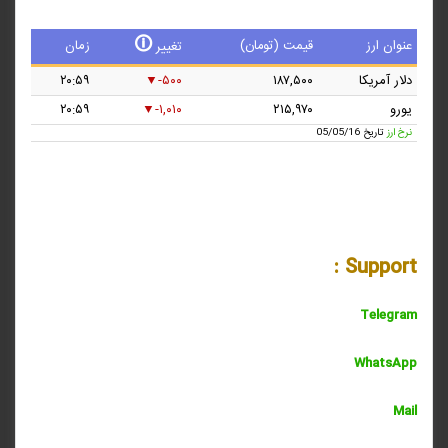
🛈
عنوان ارز
قیمت (تومان)
زمان
تغییر
دلار آمریکا
۱۸۷,۵۰۰
-۵۰۰
۲۰:۵۹
یورو
۲۱۵,۹۷۰
-۱,۰۱۰
۲۰:۵۹
نرخ ارز
تاریخ 05/05/16
Support :
Telegram
Whats
A
pp
Mail