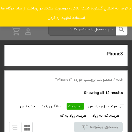
دسته‌بندی‌ها
با توجه به اختلال گسترده شبکه بانکی ؛ درصورت مشکل در پرداخت از سایر درگاه ها
استفاده نمایید.
رد کردن
iPhone8
خانه
/ محصولات برچسب خورده “iPhone8”
Sorted
Showing all 12 results
by
مرتب‌سازی براساس:
محبوبیت
میانگین رتبه
جدیدترین
popularity
هزینه: کم به زیاد
هزینه: زیاد به کم
جستجوی پیشرفته