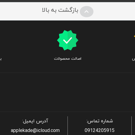
بازگشت به بالا
س
اصالت محصولات
ب
شماره تماس:
آدرس ایمیل:
applekade@icloud.com
09124205915