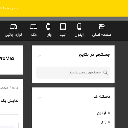
با توجه به 
صفحه اصلی
آیفون
آیپد
واچ
مک
لوازم جانبی
جستجو در نتایج
ProMax
جستجو
برای:
خانه
/ محصولات ب
دسته ها
نمایش یک 
آیفون
واچ