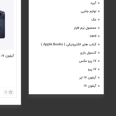
آیپد
لوازم جانبی
مک
محصول نرم افزار
card
کتاب های الکترونیکی ( Apple Books )
کنسول بازی
آیفون ۱۷ پرومکس
۱۷ پرو مکس
۱۷ پرو
آیفون ۱۷ ایر
آیفون ۱۷
0