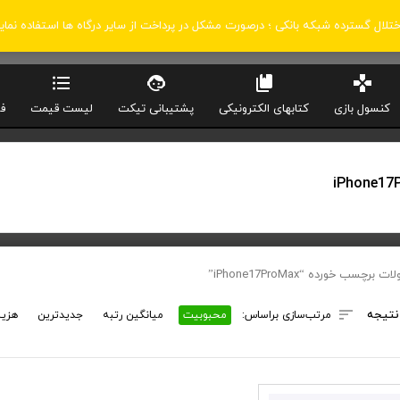
اختلال گسترده شبکه بانکی ؛ درصورت مشکل در پرداخت از سایر درگاه ها استفاده نمای
کنسول بازی
کتابهای الکترونیکی
پشتیبانی تیکت
لیست قیمت
ف
iPhone17
رچسب خورده “iPhone17ProMax”
نتیجه
مرتب‌سازی براساس:
محبوبیت
میانگین رتبه
جدیدترین
هزین