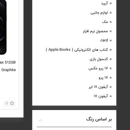
آیپد
لوازم جانبی
مک
محصول نرم افزار
card
کتاب های الکترونیکی ( Apple Books )
کنسول بازی
Max 512GB
۱۷ پرو مکس
Graphite
۱۷ پرو
آیفون ۱۷ ایر
آیفون ۱۷
0
بر اساس رنگ