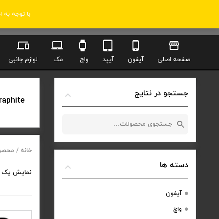
با توجه به 
صفحه اصلی
آیفون
آیپد
واچ
مک
لوازم جانبی
جستجو در نتایج
raphite
جستجو
برای:
خانه
/ محصولات
دسته ها
نمایش یک 
آیفون
واچ