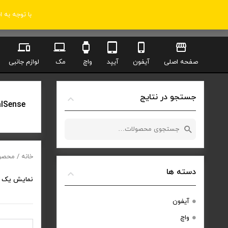
با توجه به 
صفحه اصلی
آیفون
آیپد
واچ
مک
لوازم جانبی
جستجو در نتایج
lSense
جستجو
برای:
خانه
/ محصولات
دسته ها
نمایش یک 
آیفون
واچ