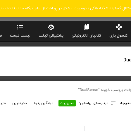
اختلال گسترده شبکه بانکی ؛ درصورت مشکل در پرداخت از سایر درگاه ها استفاده نمای
کنسول بازی
کتابهای الکترونیکی
پشتیبانی تیکت
لیست قیمت
ف
Dua
 برچسب خورده “DualSense”
نتیجه
مرتب‌سازی براساس:
محبوبیت
میانگین رتبه
جدیدترین
هزین