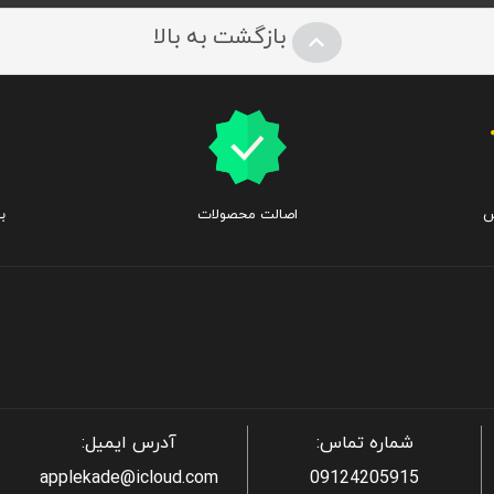
بازگشت به بالا
س
اصالت محصولات
ب
شماره تماس:
آدرس ایمیل:
applekade@icloud.com
09124205915