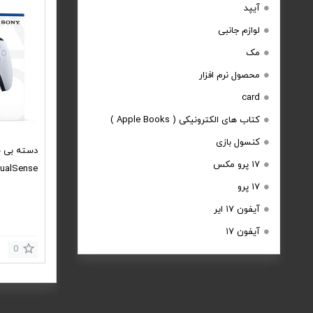
آیپد
لوازم جانبی
مک
محصول نرم افزار
card
کتاب های الکترونیکی ( Apple Books )
کنسول بازی
۱۷ پرو مکس
ualSense
۱۷ پرو
آیفون ۱۷ ایر
آیفون ۱۷
0