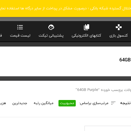
اختلال گسترده شبکه بانکی ؛ درصورت مشکل در پرداخت از سایر درگاه ها استفاده نمای
کنسول بازی
کتابهای الکترونیکی
پشتیبانی تیکت
لیست قیمت
ف
64GB
برچسب خورده “64GB Purple”
نتیجه
مرتب‌سازی براساس:
محبوبیت
میانگین رتبه
جدیدترین
هزین