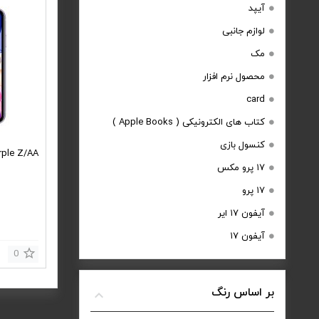
آیپد
لوازم جانبی
مک
محصول نرم افزار
card
کتاب های الکترونیکی ( Apple Books )
کنسول بازی
rple Z/AA
۱۷ پرو مکس
۱۷ پرو
آیفون ۱۷ ایر
آیفون ۱۷
0
بر اساس رنگ