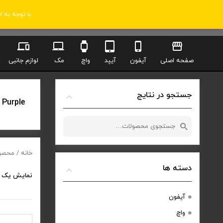
با توجه به 
صفحه اصلی
آیفون
آیپد
واچ
مک
لوازم جانبی
جستجو در نتایج
 Purple
جستجو
برای:
خانه
/ محصولات 
دسته ها
نمایش یک 
آیفون
واچ