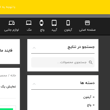
با توجه به 
صفحه اصلی
آیفون
آیپد
واچ
مک
لوازم جانبی
جستجو در نتایج
فایند ما
جستجو
برای:
خانه
/ محصول
دسته ها
نمایش یک 
آیفون
واچ