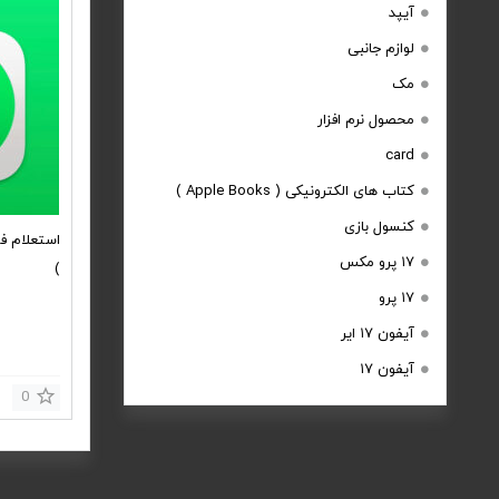
آیپد
لوازم جانبی
مک
محصول نرم افزار
card
کتاب های الکترونیکی ( Apple Books )
کنسول بازی
استعلام ف
۱۷ پرو مکس
)
۱۷ پرو
آیفون ۱۷ ایر
آیفون ۱۷
0