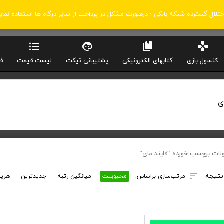
اختلال گسترده شبکه بانکی ؛ درصورت مشکل در پرداخت از سایر درگاه ها استفاده نمای
کنسول بازی
کتابهای الکترونیکی
پشتیبانی تیکت
لیست قیمت
ف
ی
ات برچسب خورده “فایند مای”
نتیجه
مرتب‌سازی براساس:
محبوبیت
میانگین رتبه
جدیدترین
هزین