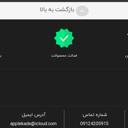
بازگشت به بالا
س
اصالت محصولات
ب
شماره تماس:
آدرس ایمیل:
applekade@icloud.com
09124205915