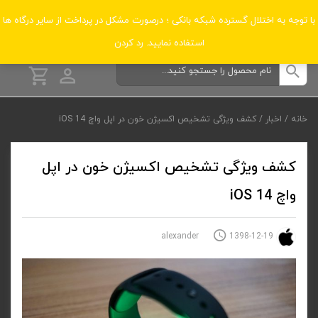
دسته‌بندی‌ها
با توجه به اختلال گسترده شبکه بانکی ؛ درصورت مشکل در پرداخت از سایر درگاه ها
استفاده نمایید.
رد کردن
خانه
/
اخبار
/
کشف ویژگی تشخیص اکسیژن خون در اپل واچ iOS 14
کشف ویژگی تشخیص اکسیژن خون در اپل
واچ iOS 14
1398-12-19
alexander