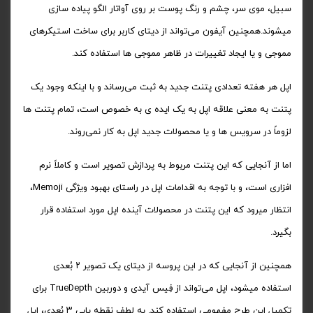
سبیل، موی سر، چشم و رنگ پوست بر روی آواتار الگو پیاده سازی
میشوند.همچنین آیفون می‌تواند از دیتای کاربر برای ساخت استیکرهای
مموجی و یا ایجاد تغییرات در ظاهر مموجی ها استفاده کند.
اپل هر هفته تعدادی پتنت جدید به ثبت می‌رساند و با اینکه وجود یک
پتنت به معنی علاقه اپل به یک ایده ی به خصوص است، تمام پتنت ها
لزوماً در سرویس ها و یا محصولات جدید اپل به کار نمی‌روند.
اما از آنجایی که این پتنت مربوط به پردازش تصویر است و کاملاً نرم
افزاری است، و با توجه به اقدامات اپل در راستای بهبود ویژگی Memoji،
انتظار میرود که این پتنت در محصولات آینده اپل مورد استفاده قرار
بگیرد.
همچنین از آنجایی که در این پروسه از دیتای یک تصویر ۲ بُعدی
استفاده میشود، اپل می‌تواند از فِیس آیدی و دوربین TrueDepth برای
تکمیل این طرح مفهومی استفاده کند. به لطف نقطه یابی ۳ بُعدی، اپل