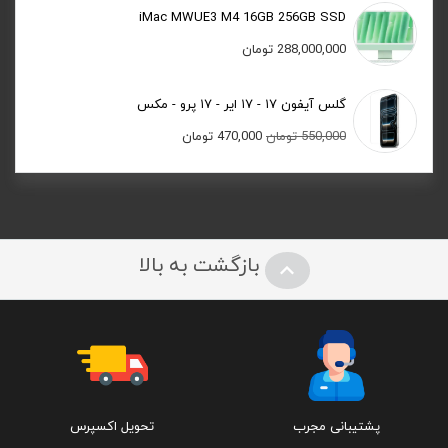
iMac MWUE3 M4 16GB 256GB SSD
288,000,000
تومان
گلس آیفون ۱۷ - ۱۷ ایر - ۱۷ پرو - مکس
قیمت
قیمت
550,000
تومان
470,000
تومان
اصلی:
فعلی:
550,000 تومان
470,000 تومان.
بود.
بازگشت به بالا
پشتیبانی مجرب
تحویل اکسپرس