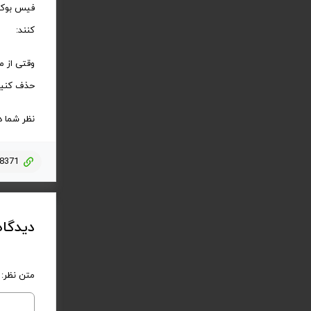
فیس بوک ت
کنند:
حذف کنید. 
نظر شما د
=8371
دیدگاه
متن نظر: