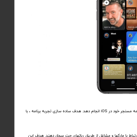
طبق گزارش جدیدی از TechCrunch ، فیس بوک قصد دارد طراحی مجدد گسترده ای را برای برنامه مسنجر خود در iOS انجام دهد. هدف ساده سازی تجربه برنامه ، با
باط با مارکها و مشاغل از طریق رباتهای چت سوق دهند. هدف این