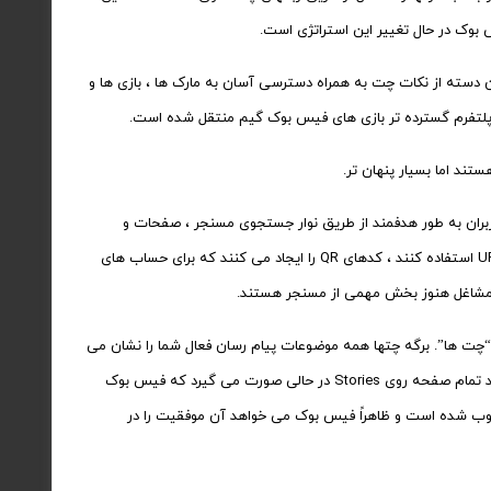
س بوک در حال تغییر این استراتژی است.
 دسته از نکات چت به همراه دسترسی آسان به مارک ها ، بازی ها و
 پلتفرم گسترده تر بازی های فیس بوک گیم منتقل شده است.
اربران به طور هدفمند از طریق نوار جستجوی مسنجر ، صفحات و
تبلیغات در فیس بوک ، دکمه هایی برای شروع مکالمات در وب سایت های مشاغل و URL m.me استفاده کنند ، کدهای QR را ایجاد می کنند که برای حساب های
ه مشاغل هنوز بخش مهمی از مسنجر هستند.
 “چت ها”. برگه چتها همه موضوعات پیام رسان فعال شما را نشان می
دهد ، اما برگه “افراد” لیستی از دوستان فعال فعلی و همچنین Stories را نشان می دهد. تأکید تمام صفحه روی Stories در حالی صورت می گیرد که فیس بوک
ی دهد. قالب Stories در اینستاگرام بسیار محبوب شده است و ظاهراً فیس بوک می خواهد آن موفقیت را در