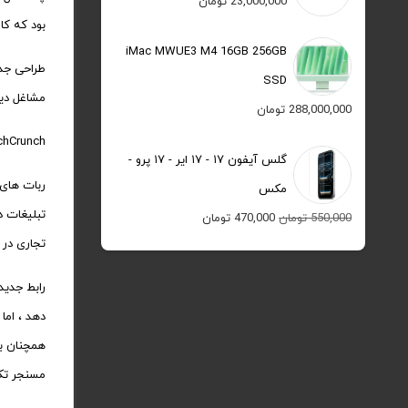
23,000,000
تومان
بود که کا
iMac MWUE3 M4 16GB 256GB
طراحی جدی
SSD
مشاغل دیگ
288,000,000
تومان
TechCrunch گزارش می دهد که بعضی از این ویژگی ها هنوز از طریق مسنجر قابل دست
گلس آیفون ۱۷ - ۱۷ ایر - ۱۷ پرو -
ربات های 
مکس
قیمت
قیمت
550,000
تومان
470,000
تومان
تجاری در 
اصلی:
فعلی:
550,000 تومان
470,000 تومان.
رابط جدید
بود.
مسنجر تکر