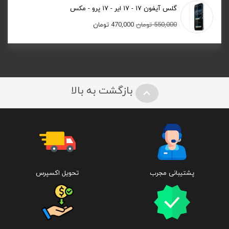
گلس آیفون ۱۷ - ۱۷ ایر - ۱۷ پرو - مکس
قیمت
قیمت
550,000
تومان
470,000
تومان
اصلی:
فعلی:
550,000 تومان
470,000 تومان.
بود.
بازگشت به بالا
پشتیبانی مجرب
تحویل اکسپرس