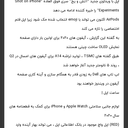
اپل با ویدئوی جدید “آتش و یخ” سری فوق العاده “Shot on iPhone
Experiments” را خیره کننده ادامه می دهد
AirPods اکنون می تواند با emoji انتخاب شده حک شود زیرا اپل قلم
اختصاصی را تازه می کند
به گفته این گزارش ، آیفون های ۲۰۲۰ برای اولین بار دارای صفحه
نمایش OLED ساخت چینی هستند
طبق گفته های TSMC ، تولید تراشه A14 برای آیفون های امسال در Q2
، روند ۵ نانومتر جدید آغاز خواهد شد
لپ تاپ های Dell به زودی قادر به همگام سازی و آینه کاری صفحه
آیفون در ویندوز خواهند بود
ساعت اپل |
لوازم جانبی سلامتی Apple Watch و iPhone برای کمک به قطعنامه های
سال ۲۰۲۰
(RED) اپل واچ موجود در بانک اطلاعاتی اپل ، می تواند بهار آینده وارد