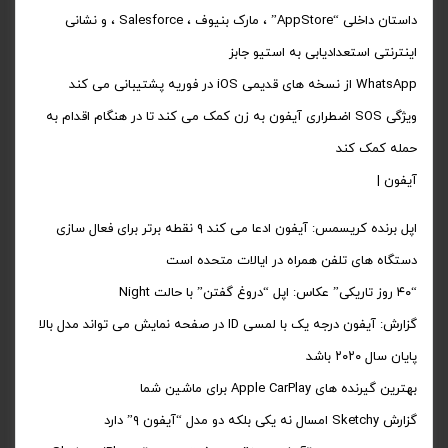
داستان داخلی “AppStore” ، مارک بنیوف ، Salesforce ، و نشانی
اینترنتی استعدادیابی به استیو جابز
WhatsApp از نسخه های قدیمی iOS در فوریه پشتیبانی می کند
ویژگی SOS اضطراری آیفون به زن کمک می کند تا در هنگام اقدام به
حمله کمک کند
آیفون |
اپل برنده کریسمس: آیفون ادعا می کند ۹ نقطه برتر برای فعال سازی
دستگاه های تلفن همراه در ایالات متحده است
“۴۰ روز تاریکی” عکاس: اپل “دروغ گفتن” با حالت Night
گزارش: آیفون درجه یک با لمسی ID در صفحه نمایش می تواند مدل بالا
پایان سال ۲۰۲۰ باشد
بهترین گیرنده های Apple CarPlay برای ماشین شما
گزارش Sketchy امسال نه یکی بلکه دو مدل “آیفون ۹” دارد