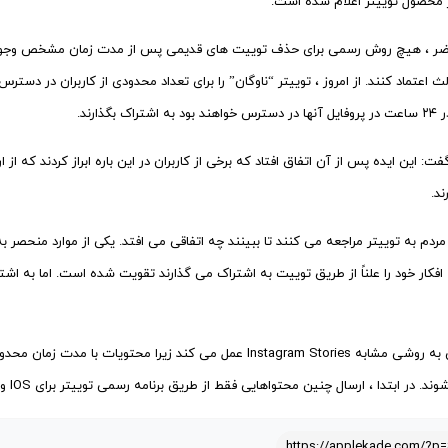
ر محصول توییتر اعلام شده است.
ضر ، هیچ روش رسمی برای حذف توییت های قدیمی پس از مدت زمان مشخص وجود ندارد ،
اعتماد کنند. از امروز ، توییتر “ناوگان” را برای تعداد محدودی از کاربران در دسترس
راک بگذارند.
فت: این ایده پس از آن اتفاق افتاد که برخی از کاربران در این باره ابراز کردند که 
ند.
 مردم به توییتر مراجعه می کنند تا ببینند چه اتفاقی می افتد. یکی از موارد منحصر 
 افکار خود را علناً از طریق توییت به اشتراک می گذارند تقویت شده است. اما به ا
این ویژگی به روشی مشابه Instagram Stories عمل می کند زیرا م
 در ابتدا ، ارسال چنین محتواهایی فقط از طریق برنامه رسمی توییتر برای IOS و Android امکان پذیر خواهد بود.
https://applekade.com/?p