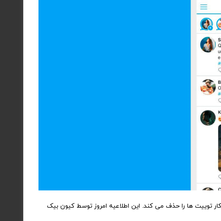
م “ناوگان” را آزمایش می کند که پس از ۲۴ ساعت بطور خودکار توییت ها را حذف می کند. این اطلاعیه امروز توسط کیون بیک