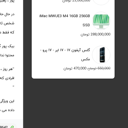
23,000,000
تومان
پور ، رهب
در حال حا
iMac MWUE3 M4 16GB 256GB
شخص ثالث 
SSD
که فقط در ۲۴ ساعت در پروفایل آنها در دسترس خواهند بود به اشت
288,000,000
تومان
بیک پور گ
گلس آیفون ۱۷ - ۱۷ ایر - ۱۷ پرو -
محتوا ندار
مکس
قیمت
قیمت
550,000
تومان
470,000
تومان
“هر روز ،
اصلی:
فعلی:
افرادی که
550,000 تومان
470,000 تومان.
”
بود.
داده می شوند.
=8642