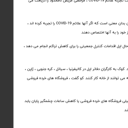
دهد. ۹to5Mac آموخته است که کارمندان ساعتی اپل ، از جمله کارگران خرده فروشی ، در صورت تجربه علائم COVID-19 ، مرخصی مریض نامحدود را دریافت می
کارگران خرده فروشی شرکت اپل برای این زمان تعطیل نیازی به ارائه یادداشت پزشک ندارند. این بدان معنی است که اگر آنها علائم COVID-19 را تجربه کرده اند ،
از خود را به آنها اختصاص دهند.
روشی اپل در هنگام شیوع coronavirus باز هستند. با این حال اپل اقدامات کنترل جمعیتی را برای کاهش تراکم انجام می دهد ،
وک به کارگران دفاتر اپل در کالیفرنیا ، سیاتل ، کره جنوبی ، ژاپن ،
 می توانند از خانه کار کنند. کو گفت ، فروشگاه های خرده فروشی
 به تعطیلی فروشگاه های خرده فروشی یا کاهش ساعات چشمگیر پایان یابد.
د.