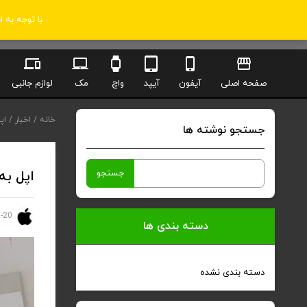
با توجه به 
صفحه اصلی
آیفون
آیپد
واچ
مک
لوازم جانبی
خانه
/
اخبار
/
اپ
جستجو نوشته ها
جستجو
اپل به
برای:
-20
alexander
دسته بندی ها
دسته بندی نشده