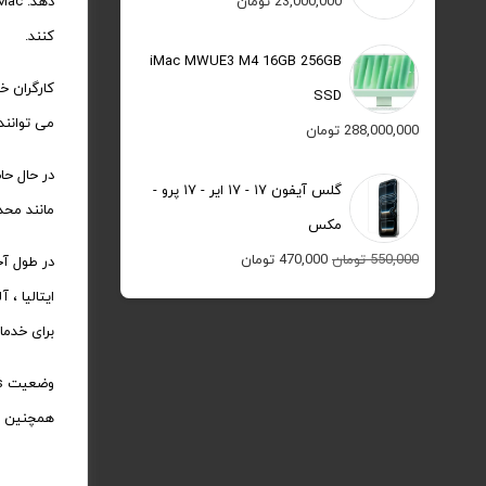
23,000,000
تومان
کنند.
iMac MWUE3 M4 16GB 256GB
SSD
می توانند 
288,000,000
تومان
گلس آیفون ۱۷ - ۱۷ ایر - ۱۷ پرو -
مانند محدود کردن باز شد
مکس
قیمت
قیمت
550,000
تومان
470,000
تومان
در طول آخر
اصلی:
فعلی:
ایتالیا ،
550,000 تومان
470,000 تومان.
برای خدما
بود.
همچنین مم