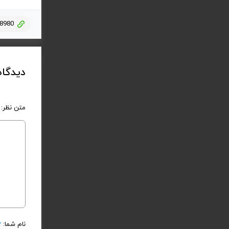
=8980
دیدگاه
متن نظر:
نام شما:
*