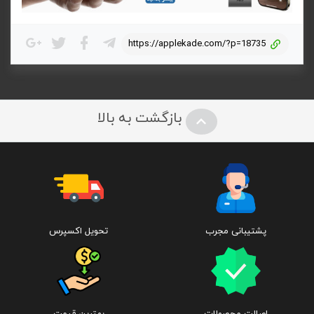
https://applekade.com/?p=18735
بازگشت به بالا
پشتیبانی مجرب
تحویل اکسپرس
اصالت محصولات
بهترین قیمت