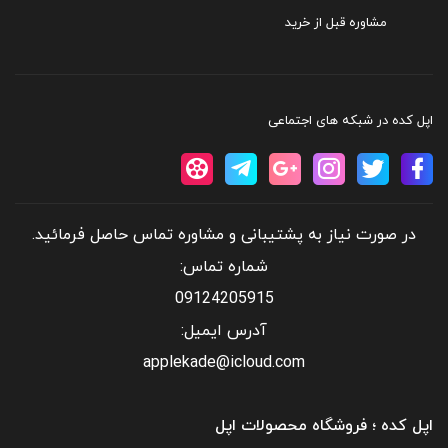
مشاوره قبل از خرید
اپل کده در شبکه های اجتماعی
عرض
در صورت نیاز به پشتیبانی و مشاوره تماس حاصل فرمائید.
(۷۱٫۴ mm)
شماره تماس:
طول
09124205915
(۱۴۴٫۰ mm)
آدرس ایمیل:
عمق
applekade@icloud.com
(۸٫۱ mm)
اپل کده ؛ فروشگاه محصولات اپل
وزن :