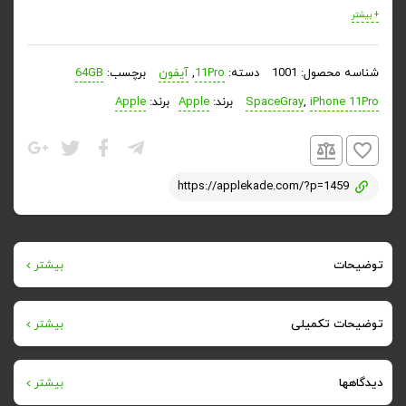
+ بیشتر
شناسه محصول:
1001
دسته:
11Pro
,
آیفون
برچسب:
64GB
iPhone 11Pro
,
SpaceGray
برند:
Apple
برند:
Apple
https://applekade.com/?p=1459
توضیحات
بیشتر
آیفون ۱۱ پرو
توضیحات تکمیلی
بیشتر
وزن
از میان گوشی هایی که کمپانی اپل در مراسم اختصاصی خودش
دیدگاهها
بیشتر