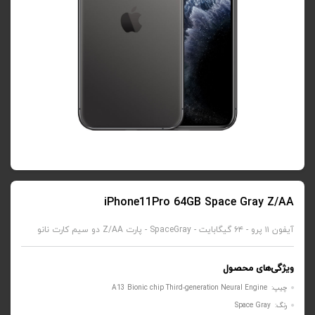
iPhone11Pro 64GB Space Gray Z/AA
آیفون ۱۱ پرو - ۶۴ گیگابایت - SpaceGray - پارت Z/AA دو سیم کارت نانو
ویژگی‌های محصول
چیپ: A13 Bionic chip Third‑generation Neural Engine
رنگ: Space Gray