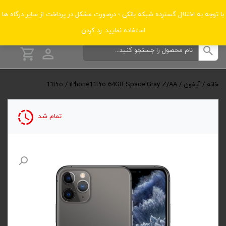
دسته‌بندی‌ها
با توجه به اختلال گسترده شبکه بانکی ؛ درصورت مشکل در پرداخت از سایر درگاه ها
استفاده نمایید.
رد کردن
خانه
/
آیفون
/
/ iPhone11Pro 64GB Space Gray Z/AA
11Pro
تمام شد