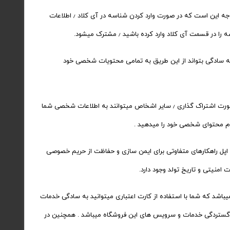
آیا هر شناسه را میتوان بر روی چند دیوایس اپل استفاده کرده ؟‌ بله . شما میتوانید یک شناسه را برای چندین دیوایس خود استفاده کنید . اما نکته قابل توجه این است که در صورت وارد کردن شناسه در آی کلاد ٫ اطلاعات
د شناسه نیاز دارد ؟‌ فقط یک عدد ! با توجه به یکپارچه بودن خدمات دستگاه های اپل ٫ هر شخص فقط به یک عدد اپل آیدی نیاز دارد ٫ تا به سادگی بتواند از این طریق به تمامی محتویات شخصی خود
آیا میتوانم اپل آیدی خود را با شخص دیگری به اشتراک بگذارم ؟‌ خیر . شناسه حریم خصوصی شما میباشد و نباید با دیگران به اشتراک گذاشته شود . در صورت اشتراک گذاری ٫ سایر اشخاص میتوانند به اطلاعات شخصی شما
؟‌ امنیت و حریم خصوصی برای اپل بسیار مهم میباشد ٫ به همین دلیل از سوی کمپانی اپل راهکارهای متفاوتی برای ایمن سازی و حفاظت از حریم خصوصی
تقال داد ؟‌ بله . سرویسهای آی تیونز دارای ۱۵۴ فروشگاه مختلف در سراسر جهان میباشد که شما با استفاده از کارت اعتباری میتوانید به سادگی خدمات
 را از فروشگاه کشور مورد نظر دریافت نمایید . اما دلیل اصلی شناسه های ساخته شده توسط مای-اپل آیدی بر روی استور آمریکا : زبان انگلیسی بودن ٫ گستردگی خدمات و سرویس های این فروشگاه میباشد . همچنین در