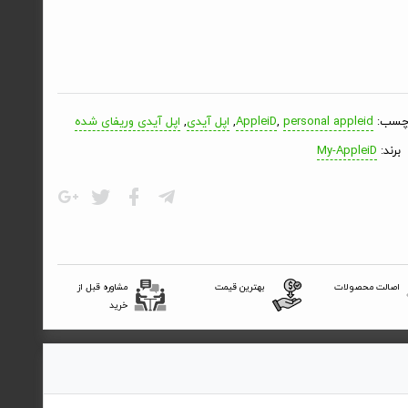
چسب:
personal appleid
,
AppleiD
,
اپل آیدی
,
اپل آیدی وریفای شده
برند:
My-AppleiD
اصالت محصولات
بهترین قیمت
مشاوره قبل از
خرید