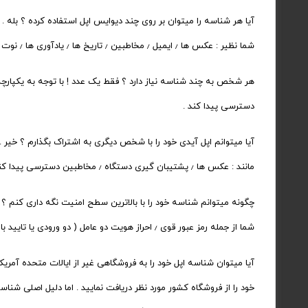
شما نظیر : عکس ها ٫ ایمیل ٫ مخاطبین ٫ تاریخ ها ٫ یادآوری ها ٫ نوت ها و غیره در صورت روشن بودن گزینه مورد نظر ٫ با سایر دیوایس های اپلی که شناسه را در قسمت آی کلاد وارد کرده باشید ٫ مشترک میشود.
دسترسی پیدا کند .
مانند : عکس ها ٫ پشتیبان گیری دستگاه ٫ مخاطبین دسترسی پیدا کنند . به اشتراک گذاری شناسه اپل بدان معنی است که به آنها اجازه دسترسی به تمام محتوای شخصی خود را میدهید .
شما از جمله رمز عبور قوی ٫ احراز هویت دو عامل ( دو ورودی یا تایید با شماره تلفن ) و موارد دیگری مانند تعریف کردن ایمیل نجات دهنده و نگه داری سوالات امنیتی و تاریخ تولد وجود دارد.