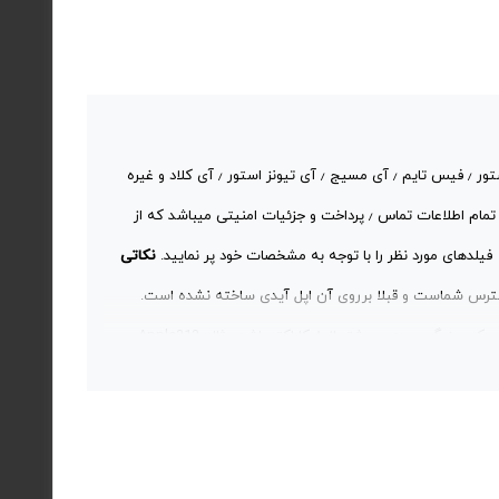
شناسه اپل یا اپل آیدی ٫ حساب شخصی شما برای دسترسی به سرویس های اپل مانند اپ استور ٫ فیس تایم ٫ آی مسیج ٫ آی تیونز استور ٫ آی کلاد و غیره
میباشد . اپل آیدی شامل آدرس ایمیل و رمز عبوری است که برای ورود به سیستم و همچنین تمام اطلاعات تماس ٫ پرداخت و جزئیات امنیتی میباشد که از
فیلدهای مورد نظر را با توجه به مشخصات خود پر نمایید.
نکاتی
ترس شماست و قبلا برروی آن اپل آیدی ساخته نشده است.
(قبل از ثبت سفارش حتما یک آدرس ایمیل جدید بسازید) رمزعبور اپل آیدی باید شامل حرف کوچک - بزرگ - عدد و بیشتر از ۸ کاراکتر باشد مثال: Apple313