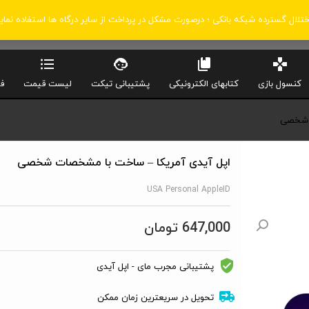
اختلال گسترده شبکه بانکی ؛ درصورت مشکل در پرداخت از سایر درگاه ها استفاده نمای
کنسول بازی
کتابهای الکترونیکی
پشتیبانی تیکت
لیست قیمت
ف
ت شخصی
اپل آیدی آمریکا – ساخت با مشخصات شخصی
USA Personal AppleID
647,000
تومان
پشتیبانی مجرب مای - اپل آیدی
تحویل در سریعترین زمان ممکن