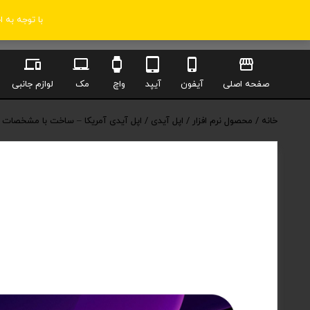
با توجه به 
صفحه اصلی
آیفون
آیپد
واچ
مک
لوازم جانبی
خانه
/
محصول نرم افزار
/
اپل آیدی
/ اپل آیدی آمریکا – ساخت با مشخصا