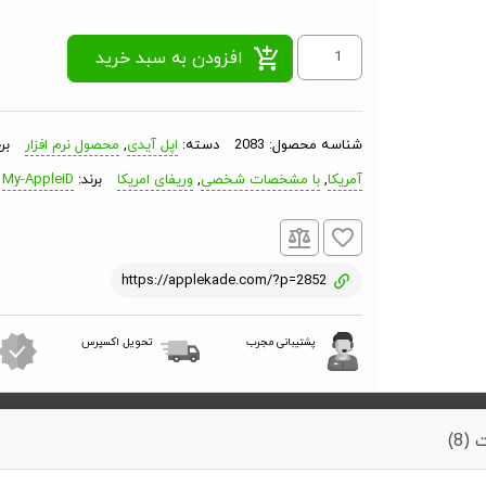
اپل
افزودن به سبد خرید
آیدی
آمریکا
شناسه محصول:
2083
دسته:
اپل آیدی
,
محصول نرم افزار
بر
-
آمریکا
,
با مشخصات شخصی
,
وریفای امریکا
برند:
My-AppleiD
ساخت
با
مشخصات
https://applekade.com/?p=2852
شخصی
عدد
پشتیبانی مجرب
تحویل اکسپرس
(8)