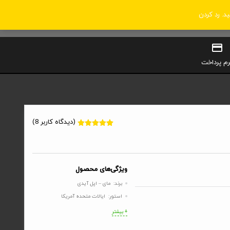
ید.
رد کردن
0
سبد خرید
ورود / ثبت‌نام
رم پرداخت
(دیدگاه کاربر
8
)
8
امتیاز
4.63
از 5 امتیاز
مشتری
ویژگی‌های محصول
برند: مای – اپل آیدی
استور: ایالات متحده آمریکا
+ بیشتر