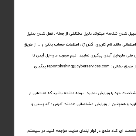
یسیبل شدن شناسه میتواند دلایل مختلفی از جمله :‌ قفل شدن بدلیل
دن بدلیل فیشینگ ( تلاش برای بدست آوردن اطلاعاتی مانند نام کاربری، گذرواژه، اطلاعات حساب بانکی و… از طریق
 فنی مای-اپل آیدی پیگیری نمایید . تیم مجرب مای-اپل آیدی تا
کنون توانسته بیش از ۹۰ درصد چنین مشکلاتی را در کمترین زمان ممکن حل نماید . همچنین در صورت مشاهده ی چنین مواردی ٫ این موضوع را میتوانید از طریق نشانی : reportphishing@cyberservices.com پیگیری
خصات خود را ویرایش نمایید . توجه داشته باشید که اطلاعاتی از
جمله تاریخ تولد ٫ سوالات امنیتی ٫ ایمیل نجات دهنده در این قسمت بسیار مهم میباشد . در صورت ویرایش چنین مشخصاتی ٫حتما اطلاعات را بخاطر بسپارید و همچنین از ویرایش مشخصاتی همانند: آدرس ٫ کد پستی و
سمت آی کلاد مندج در نوار ابتدای سایت مراجعه کنید. در سیستم