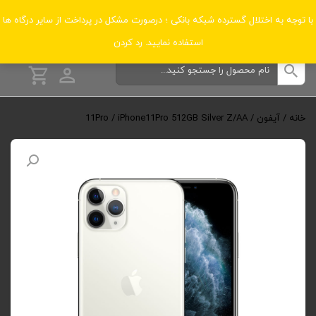
دسته‌بندی‌ها
با توجه به اختلال گسترده شبکه بانکی ؛ درصورت مشکل در پرداخت از سایر درگاه ها
استفاده نمایید.
رد کردن
خانه
/
آیفون
/
/ iPhone11Pro 512GB Silver Z/AA
11Pro