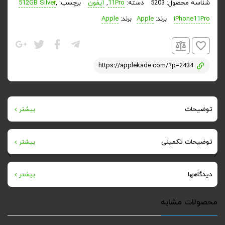
شناسه محصول:
5203
دسته:
11Pro
,
آیفون
برچسب:
,
512GB Silver
iPhone11Pro
برند:
Apple
برند:
Apple
https://applekade.com/?p=2434
توضیحات
بیشتر
آیفون ۱۱ پرو
توضیحات تکمیلی
بیشتر
وزن
از میان گوشی هایی که کمپانی اپل در مراسم اختصاصی خودش
دیدگاهها
بیشتر
188 گرم
معرفی کرد، آیفون ۱۱ پرو قدرتمندترین مدل محسوب می شود. این
هیچ دیدگاهی برای این محصول نوشته نشده است.
محصولات مشابه
گوشی نسبت به آیفون ۱۱ معمولی از امکانات بیشتری بهره می برد.
ابعاد