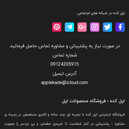
اپل کده در شبکه های اجتماعی
عرض
در صورت نیاز به پشتیبانی و مشاوره تماس حاصل فرمائید.
(۷۱٫۴ mm)
شماره تماس:
طول
09124205915
(۱۴۴٫۰ mm)
آدرس ایمیل:
عمق
applekade@icloud.com
(۸٫۱ mm)
اپل کده ؛ فروشگاه محصولات اپل
وزن :
فروشگاه اینترنتی اپل کده با تجربه ای چند ساله و کادری متخصص در زمینه ی
۱۸۸ گرم (۱۸۸ grams)
مشاوره ؛ پشتیبانی در کنار شماست تا خریدی مطمئن و بی دردسر را بصورت