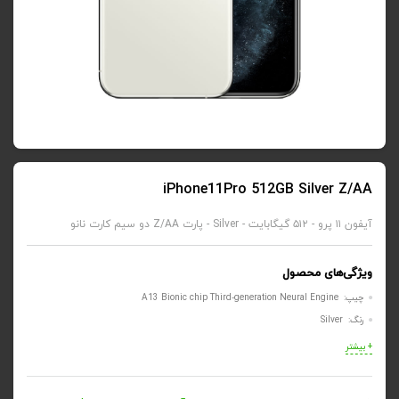
iPhone11Pro 512GB Silver Z/AA
آیفون ۱۱ پرو - ۵۱۲ گیگابایت - Silver - پارت Z/AA دو سیم کارت نانو
ویژگی‌های محصول
چیپ: A13 Bionic chip Third‑generation Neural Engine
رنگ: Silver
+ بیشتر