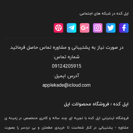
اپل کده در شبکه های اجتماعی
عرض
(۷۵٫۷ mm)
در صورت نیاز به پشتیبانی و مشاوره تماس حاصل فرمائید.
طول
شماره تماس:
(۱۵۰٫۹ mm)
09124205915
عمق
آدرس ایمیل:
(۸٫۳ mm)
applekade@icloud.com
وزن :
اپل کده ؛ فروشگاه محصولات اپل
۱۹۴ گرم (۱۹۴ grams)
فروشگاه اینترنتی اپل کده با تجربه ای چند ساله و کادری متخصص در زمینه ی
مشاوره ؛ پشتیبانی در کنار شماست تا خریدی مطمئن و بی دردسر را بصورت