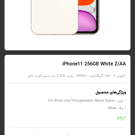
iPhone11 256GB White Z/AA
آیفون ۱۱ - ۲۵۶ گیگابایت - White - پارت Z/AA دو سیم کارت نانو
ویژگی‌های محصول
چیپ: A13 Bionic chip Third‑generation Neural Engine
رنگ: White
+ بیشتر