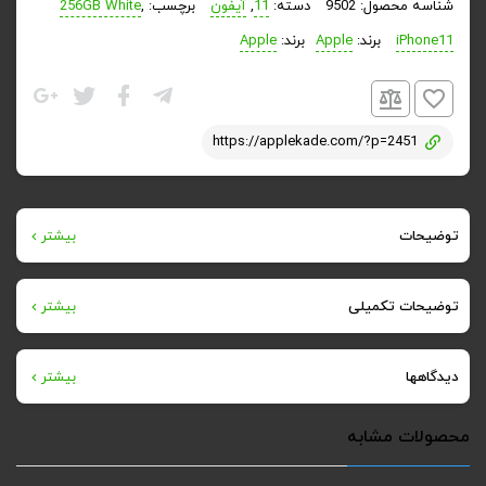
شناسه محصول:
9502
دسته:
11
,
آیفون
برچسب:
,
256GB White
iPhone11
برند:
Apple
برند:
Apple
https://applekade.com/?p=2451
توضیحات
بیشتر
آیفون ۱۱ اپل، مدل معمولی خانواده‌ی گوشی‌های آیفون ۱۱ معرفی
توضیحات تکمیلی
بیشتر
شده ، برای نمایش محتوای بصری از نمایشگر ۶.۱ اینچ لیکوئید
وزن
دیدگاهها
بیشتر
رتینا با پنل LCD بهره می‌گیرد و از این حیث به‌نوعی مدل جدید
194 گرم
گوشی آیفون XR به‌شمار می‌آید و بازار همان گوشی را هدف گرفته
هیچ دیدگاهی برای این محصول نوشته نشده است.
محصولات مشابه
ابعاد
است. در قسمت بالایی نمایشگر آیفون ۱۱، شیشه‌ی ضدخش قرار