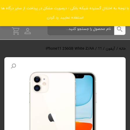
دسته‌بندی‌ها
با توجه به اختلال گسترده شبکه بانکی ؛ درصورت مشکل در پرداخت از سایر درگاه ها
استفاده نمایید.
رد کردن
خانه
/
آیفون
/
11
/ iPhone11 256GB White Z/AA