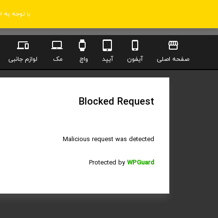
با توجه به 
صفحه اصلی
آیفون
آیپد
واچ
مک
لوازم جانبی
Blocked Request
Malicious request was detected
Protected by
WPGuard