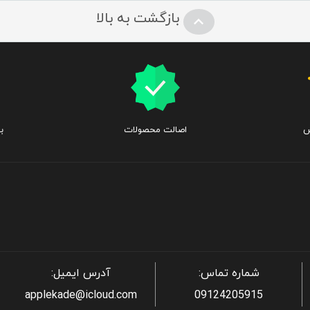
بازگشت به بالا
س
اصالت محصولات
ب
شماره تماس:
آدرس ایمیل:
applekade@icloud.com
09124205915